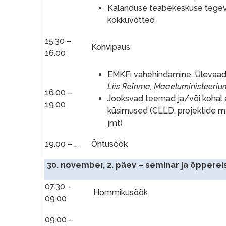
Kalanduse teabekeskuse tege
kokkuvõtted
15.30 –
Kohvipaus
16.00
EMKFi vahehindamine. Ülevaad
Liis Reinma, Maaeluministeeriu
16.00 –
Jooksvad teemad ja/või kohal 
19.00
küsimused (CLLD, projektide m
jmt)
19.00 – …
Õhtusöök
30. november, 2. päev – seminar ja õpperei
07.30 –
Hommikusöök
09.00
09.00 –