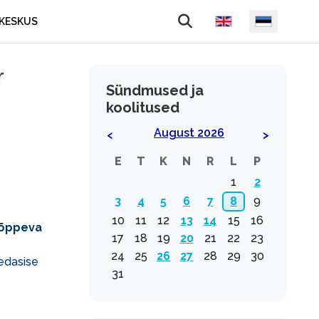
Vali keel
KESKUS
r
Sündmused ja
koolitused
August 2026
<
>
E
T
K
N
R
L
P
1
2
3
4
5
6
7
8
9
10
11
12
13
14
15
16
lõppeva
17
18
19
20
21
22
23
24
25
26
27
28
29
30
edasise
31