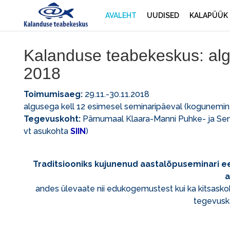
AVALEHT
UUDISED
KALAPÜÜK
Kalanduse teabekeskus: al
2018
Toimumisaeg:
29.11.-30.11.2018
algusega kell 12 esimesel seminaripäeval (kogunemine
Tegevuskoht:
Pärnumaal Klaara-Manni Puhke- ja Sem
vt asukohta
SIIN
)
Traditsiooniks kujunenud aastalõpuseminari 
a
andes ülevaate nii edukogemustest kui ka kitsasko
tegevusk