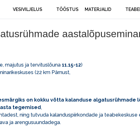
VESIVILJELUS
TÖÖSTUS
MATERJALID
TEABE
gatusrühmade aastalõpusemina
, majutus ja tervituslõuna
11.15-12
)
inarikeskuses (22 km Pärnust,
eesmärgiks on kokku võtta kalanduse algatusrühmade 
asta tegemised
,
htadest, ning tutvuda kalanduspiirkondade ja teabekeskuse 
ava ja arengusuundadega.