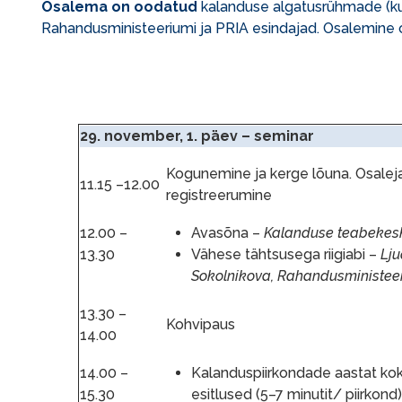
Osalema on oodatud
kalanduse algatusrühmade (kuni
Rahandusministeeriumi ja PRIA esindajad. Osalemine
29. november, 1. päev – seminar
Kogunemine ja kerge lõuna. Osalej
11.15 –12.00
registreerumine
12.00 –
Avasõna –
Kalanduse teabekes
13.30
Vähese tähtsusega riigiabi –
Lju
Sokolnikova, Rahandusministee
13.30 –
Kohvipaus
14.00
14.00 –
Kalanduspiirkondade aastat ko
15.30
esitlused (5–7 minutit/ piirkond)