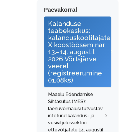
Päevakorral
Kalanduse
teabekeskus:
kalanduskoolitajate
X koostööseminar
13.–14. augustil
2026 Võrtsjärve
veerel
(registreerumine
01.08ks)
Maaelu Edendamise
Sihtasutus (MES):
laenuvõimalusi tutvustav
infotund kalandus- ja
vesiviljelussektori
ettevõtjatele 14. augustil