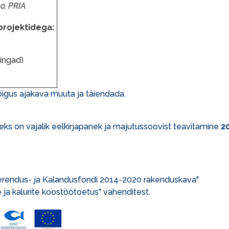
o, PRIA
projektidega:
ingad)
õigus ajakava muuta ja täiendada.
ks on vajalik eelkirjapanek ja majutussoovist teavitamine
20
erendus- ja Kalandusfondi 2014-2020 rakenduskava"
ja kalurite koostöötoetus" vahenditest.