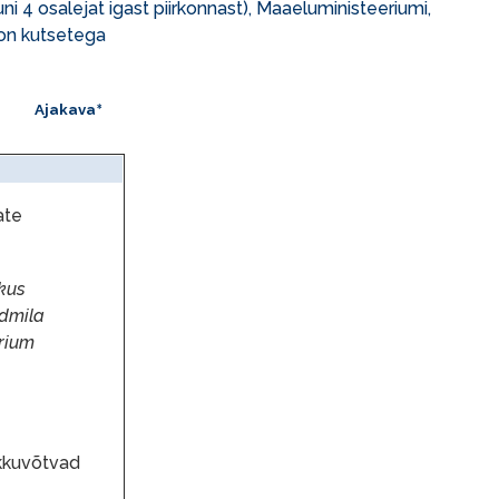
 4 osalejat igast piirkonnast), Maaeluministeeriumi,
 on kutsetega
Ajakava
*
ate
kus
dmila
rium
kkuvõtvad