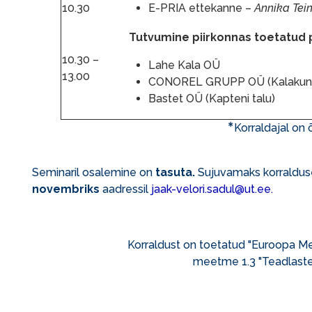
10.30
E-PRIA ettekanne –
Annika Tein
Tutvumine piirkonnas toetatud 
10.30 –
Lahe Kala OÜ
13.00
CONOREL GRUPP OÜ (Kalakun
Bastet OÜ (Kapteni talu)
*
Korraldajal on 
Seminaril osalemine on
tasuta.
Sujuvamaks korralduse
novembriks
aadressil
jaak-velori.sadul@ut.ee.
Korraldust on toetatud "Euroopa M
meetme 1.3 "Teadlaste 