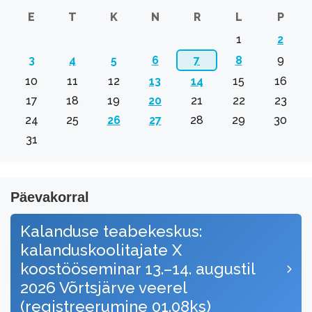
E
T
K
N
R
L
P
1
2
3
4
5
6
7
8
9
10
11
12
13
14
15
16
17
18
19
20
21
22
23
24
25
26
27
28
29
30
31
Päevakorral
Kalanduse teabekeskus:
kalanduskoolitajate X
koostööseminar 13.–14. augustil
2026 Võrtsjärve veerel
(registreerumine 01.08ks)