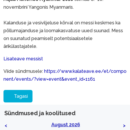
novembrini Yangonis Myanmaris.
Kalanduse ja vesiviljeluse kõrval on messi keskmes ka
põllumajanduse ja loomakasvatuse uued suunad. Mess
on suunatud peamiselt potentsiaalsetele
ärikülastajatele.
Lisateave messist
Viide sündmusele:
https://www.kalateave.ee/et/compo
nent/events/?view=event&event_id=1161
Tagasi
Sündmused ja koolitused
August 2026
<
>