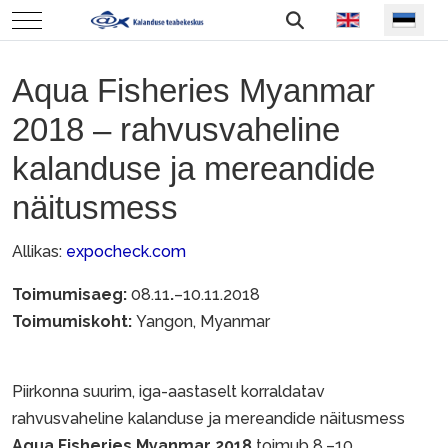
Vali keel
Mobile Menu Toggle
Aqua Fisheries Myanmar
2018 – rahvusvaheline
kalanduse ja mereandide
näitusmess
Allikas:
expocheck.com
Toimumisaeg:
08.11
.­
–10.11.2018
Toimumiskoht:
Yangon, Myanmar
Piirkonna suurim, iga-aastaselt korraldatav
rahvusvaheline kalanduse ja mereandide näitusmess
Aqua Fisheries Myanmar 2018
toimub 8.–10.