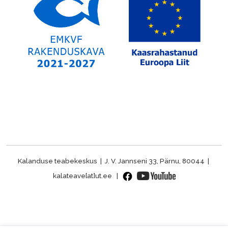
Kalanduse teabekeskus | J. V. Jannseni 33, Pärnu, 80044 |
kalateave[at]ut.ee |