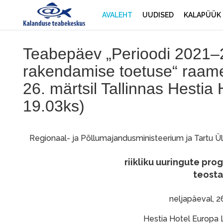
AVALEHT
UUDISED
KALAPÜÜK
Teabepäev „Perioodi 2021–2
rakendamise toetuse“ raames
26. märtsil Tallinnas Hestia
19.03ks)
Regionaal- ja Põllumajandusministeerium ja Tartu Ü
riikliku uuringute p
teost
neljapäeval, 26
Hestia Hotel Europa