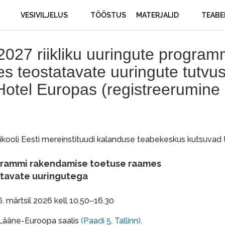
VESIVILJELUS
TÖÖSTUS
MATERJALID
TEABE
027 riikliku uuringute program
 teostatavate uuringute tutvus
 Hotel Europas (registreerumine
likooli Eesti mereinstituudi kalanduse teabekeskus kutsuva
rogrammi rakendamise toetuse raames
atavate uuringutega
. märtsil 2026 kell 10.50
16.30
–
 Lääne-Euroopa saalis
(
Paadi 5, Tallinn).