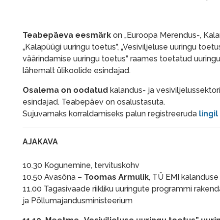
Teabepäeva eesmärk
on
„Euroopa Merendus-, Kala
„Kalapüügi uuringu toetus”, „Vesiviljeluse uuringu toet
väärindamise uuringu toetus” raames toetatud uuringu
lähemalt ülikoolide esindajad.
Osalema on oodatud
kalandus- ja vesiviljelussekto
esindajad. Teabepäev on osalustasuta.
Sujuvamaks korraldamiseks palun registreeruda
lingil
AJAKAVA
10.30 Kogunemine, tervituskohv
10.50 Avasõna –
Toomas Armulik
, TÜ EMI kalandus
11.00 Tagasivaade riikliku uuringute programmi raken
ja Põllumajandusministeerium