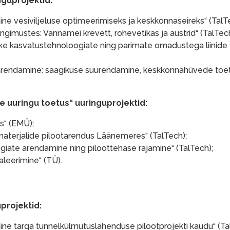
nguprojektid:
ne vesiviljeluse optimeerimiseks ja keskkonnaseireks“ (TalT
imustes: Vannamei krevett, rohevetikas ja austrid“ (TalTech
like kasvatustehnoloogiate ning parimate omadustega liinide 
d arendamine: saagikuse suurendamine, keskkonnahüvede toe
 uuringu toetus“ uuringuprojektid:
s“ (EMÜ);
materjalide pilootarendus Läänemeres“ (TalTech);
iate arendamine ning piloottehase rajamine“ (TalTech);
leerimine“ (TÜ).
projektid:
ne targa tunnelkülmutuslahenduse pilootprojekti kaudu“ (Ta