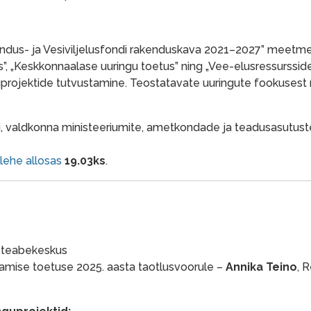
ndus- ja Vesiviljelusfondi rakenduskava 2021–2027” meetm
us”, „Keskkonnaalase uuringu toetus” ning „Vee-elusressurssid
projektide tutvustamine. Teostatavate uuringute fookusest
ri, valdkonna ministeeriumite, ametkondade ja teadusasutust
lehe allosas
19.03ks
.
e teabekeskus
damise toetuse 2025. aasta taotlusvoorule –
Annika Teino
, 