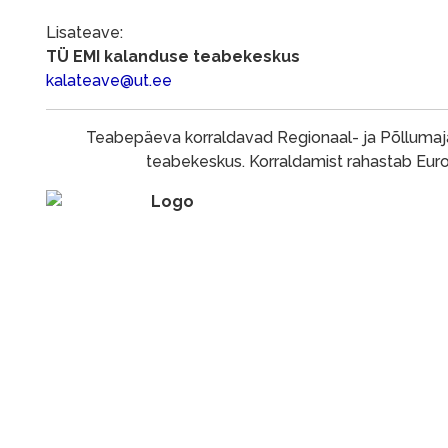
Lisateave:
TÜ EMI kalanduse teabekeskus
kalateave@ut.ee
Teabepäeva korraldavad
Regionaal- ja Põllumaj
teabekeskus. Korraldamist rahastab Euro