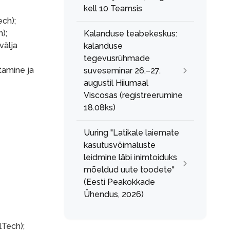
kell 10 Teamsis
ech);
);
Kalanduse teabekeskus:
välja
kalanduse
tegevusrühmade
tamine ja
suveseminar 26.–27.
augustil Hiiumaal
Viscosas (registreerumine
18.08ks)
Uuring "Latikale laiemate
kasutusvõimaluste
leidmine läbi inimtoiduks
mõeldud uute toodete"
(Eesti Peakokkade
Ühendus, 2026)
lTech);