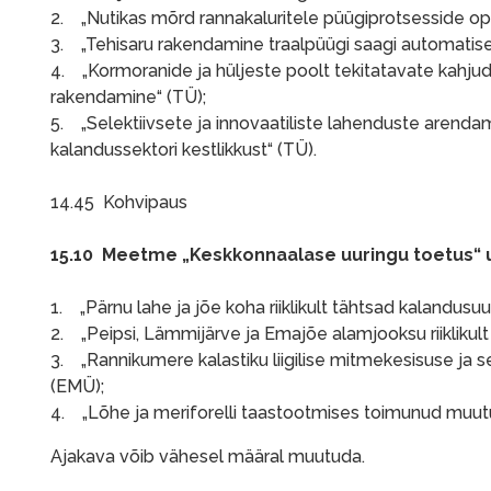
2. „Nutikas mõrd rannakaluritele püügiprotsesside op
3. „Tehisaru rakendamine traalpüügi saagi automatise
4. „Kormoranide ja hüljeste poolt tekitatavate kahj
rakendamine“ (TÜ);
5. „Selektiivsete ja innovaatiliste lahenduste arend
kalandussektori kestlikkust“ (TÜ).
14.45 Kohvipaus
15.10 Meetme „Keskkonnaalase uuringu toetus“ u
1. „Pärnu lahe ja jõe koha riiklikult tähtsad kalandusuu
2. „Peipsi, Lämmijärve ja Emajõe alamjooksu riiklikult
3. „Rannikumere kalastiku liigilise mitmekesisuse ja
(EMÜ);
4. „Lõhe ja meriforelli taastootmises toimunud muutu
Ajakava võib vähesel määral muutuda.