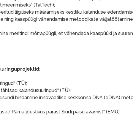
timeerimiseks“ (TalTech);
eritud liigiliseks määramiseks kestliku kalanduse edendamise
ude ning kaaspüügi vähendamise metoodikate väljatöötamine
amine meritindi mõrrapüügil, et vähendada kaaspüüki ja suur
uringuprojektid:
ringud“ (TÜ);
 tähtsad kalandusuuringud“ (TÜ);
 seisundi hindamine innovaatilise keskkonna DNA (eDNA) met
sed Pärnu jõestikus pärast Sindi paisu avamist“ (EMÜ).