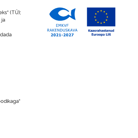
ks“ (TÜ);
 ja
endada
oodikaga“