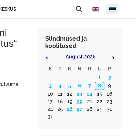
Vali keel
KESKUS
mi
Sündmused ja
tus“
koolitused
August 2026
<
>
E
T
K
N
R
L
P
1
2
d tutvuma
3
4
5
6
7
8
9
10
11
12
13
14
15
16
17
18
19
20
21
22
23
24
25
26
27
28
29
30
31