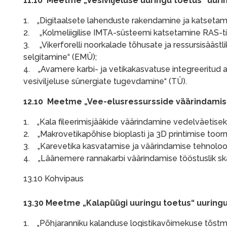
11.10 Meetme „Vesiviljeluse uuringu toetus” uuri
1. „Digitaalsete lahenduste rakendamine ja katsetami
2. „Kolmeliigilise IMTA-süsteemi katsetamine RAS-ting
3. „Vikerforelli noorkalade tõhusate ja ressursisääst
selgitamine“ (EMÜ);
4. „Avamere karbi- ja vetikakasvatuse integreeritu
vesiviljeluse sünergiate tugevdamine“ (TÜ).
12.10 Meetme „Vee-elusressursside väärindamise
1. „Kala fileerimisjääkide väärindamine vedelväetisek
2. „Makrovetikapõhise bioplasti ja 3D printimise toor
3. „Karevetika kasvatamise ja väärindamise tehnoloog
4. „Läänemere rannakarbi väärindamise tööstuslik ska
13.10 Kohvipaus
13.30 Meetme „Kalapüügi uuringu toetus“ uuringu
1. „Põhjaranniku kalanduse logistikavõimekuse tõstmi