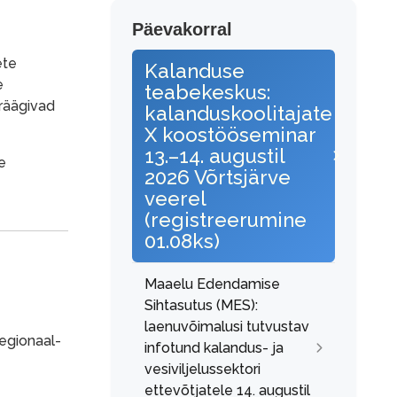
Päevakorral
ete
Kalanduse
e
teabekeskus:
 räägivad
kalanduskoolitajate
X koostööseminar
13.–14. augustil
e
2026 Võrtsjärve
veerel
(registreerumine
01.08ks)
Maaelu Edendamise
Sihtasutus (MES):
laenuvõimalusi tutvustav
Regionaal-
infotund kalandus- ja
vesiviljelussektori
ettevõtjatele 14. augustil